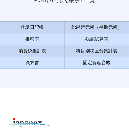
PDF出力できる帳票の一覧
仕訳日記帳
総勘定元帳（補助元帳）
推移表
残高試算表
消費税集計表
科目別税区分集計表
決算書
固定資産台帳